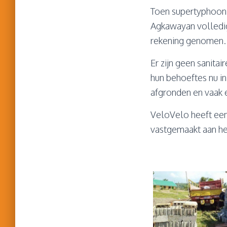
Toen supertyphoon Y
Agkawayan volledig
rekening genomen. D
Er zijn geen sanita
hun behoeftes nu in
afgronden en vaak 
VeloVelo heeft een
vastgemaakt aan he