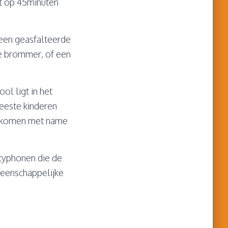
gt op 45minuten
geen geasfalteerde
de brommer, of een
ol ligt in het
eeste kinderen
n komen met name
 typhonen die de
meenschappelijke