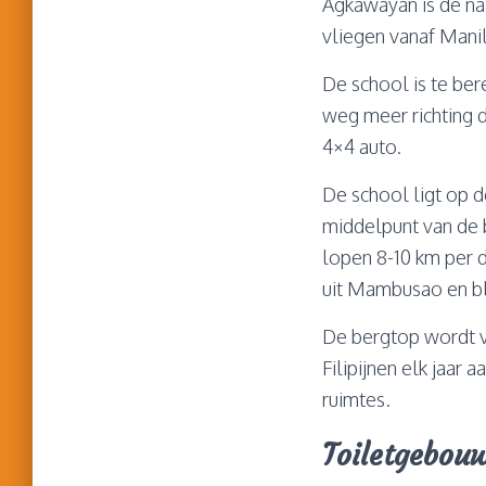
Agkawayan is de naa
vliegen vanaf Mani
De school is te ber
weg meer richting 
4×4 auto.
De school ligt op d
middelpunt van de 
lopen 8-10 km per
uit Mambusao en bl
De bergtop wordt v
Filipijnen elk jaar
ruimtes.
Toiletgebou