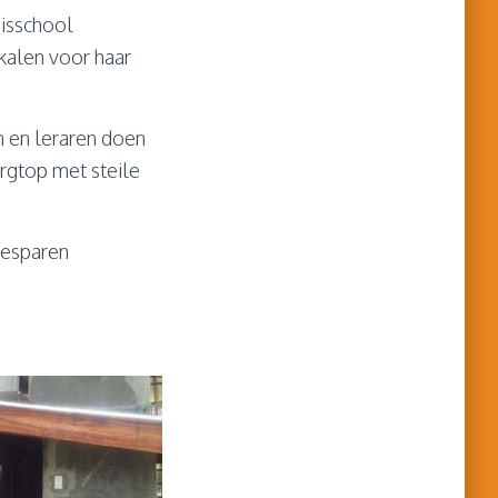
sisschool
kalen voor haar
n en leraren doen
rgtop met steile
besparen