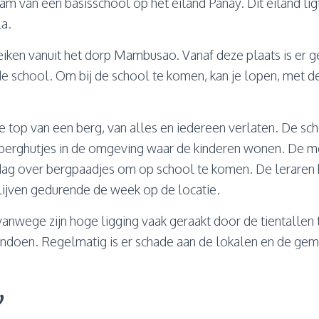
m van een basisschool op het eiland Panay. Dit eiland li
la.
eiken vanuit het dorp Mambusao. Vanaf deze plaats is er 
de school. Om bij de school te komen, kan je lopen, met 
e top van een berg, van alles en iedereen verlaten. De scho
berghutjes in de omgeving waar de kinderen wonen. De m
 dag over bergpaadjes om op school te komen. De lerare
ijven gedurende de week op de locatie.
anwege zijn hoge ligging vaak geraakt door de tientallen
 aandoen. Regelmatig is er schade aan de lokalen en de ge
w