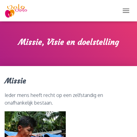
T
O
G
G
L
Missie, Visie en doelstelling
E
N
A
V
I
G
Missie
A
T
I
Ieder mens heeft recht op een zelfstandig en
E
onafhankelijk bestaan.