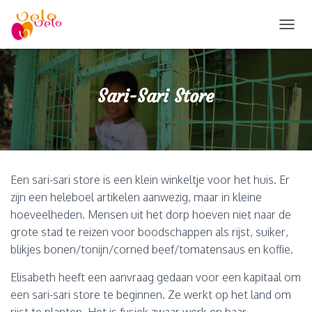
T
O
G
G
L
Sari-Sari Store
E
N
A
V
I
G
Een sari-sari store is een klein winkeltje voor het huis. Er
A
T
zijn een heleboel artikelen aanwezig, maar in kleine
I
hoeveelheden. Mensen uit het dorp hoeven niet naar de
E
grote stad te reizen voor boodschappen als rijst, suiker,
blikjes bonen/tonijn/corned beef/tomatensaus en koffie.
Elisabeth heeft een aanvraag gedaan voor een kapitaal om
een sari-sari store te beginnen. Ze werkt op het land om