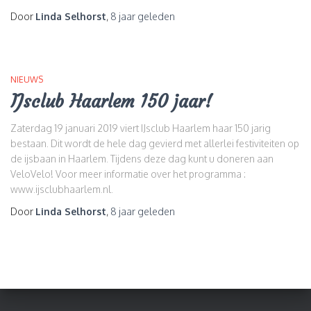
Door
Linda Selhorst
,
8 jaar
geleden
NIEUWS
IJsclub Haarlem 150 jaar!
Zaterdag 19 januari 2019 viert IJsclub Haarlem haar 150 jarig
bestaan. Dit wordt de hele dag gevierd met allerlei festiviteiten op
de ijsbaan in Haarlem. Tijdens deze dag kunt u doneren aan
VeloVelo! Voor meer informatie over het programma :
www.ijsclubhaarlem.nl.
Door
Linda Selhorst
,
8 jaar
geleden