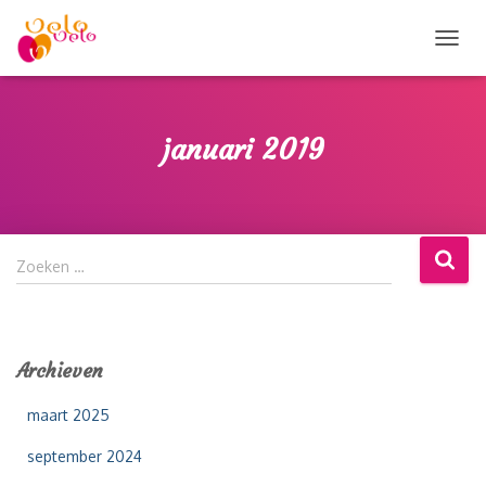
TOGG
NAVIG
januari 2019
Z
Zoeken …
o
e
k
e
Archieven
n
n
maart 2025
a
a
september 2024
r