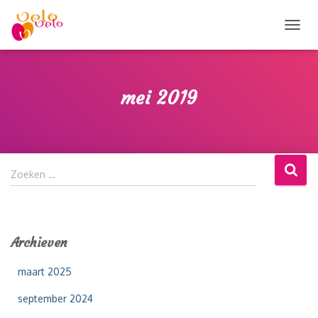
TOGG
NAVIG
mei 2019
Z
Zoeken …
o
e
k
e
Archieven
n
n
maart 2025
a
a
september 2024
r