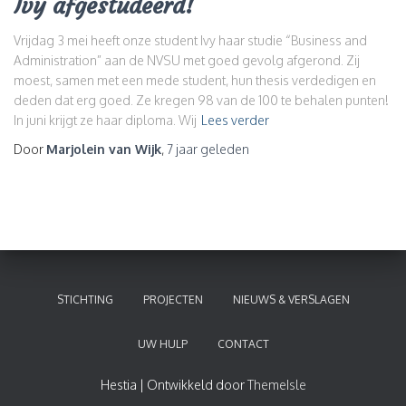
Ivy afgestudeerd!
Vrijdag 3 mei heeft onze student Ivy haar studie “Business and
Administration” aan de NVSU met goed gevolg afgerond. Zij
moest, samen met een mede student, hun thesis verdedigen en
deden dat erg goed. Ze kregen 98 van de 100 te behalen punten!
In juni krijgt ze haar diploma. Wij
Lees verder
Door
Marjolein van Wijk
,
7 jaar
geleden
STICHTING
PROJECTEN
NIEUWS & VERSLAGEN
UW HULP
CONTACT
Hestia | Ontwikkeld door
ThemeIsle