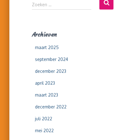
Z
Zoeken …
o
e
k
e
Archieven
n
n
maart 2025
a
a
september 2024
r
:
december 2023
april 2023
maart 2023
december 2022
juli 2022
mei 2022