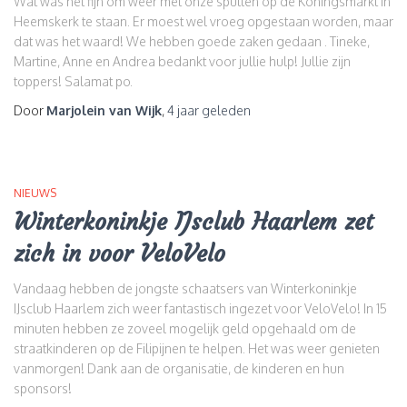
Wat was het fijn om weer met onze spullen op de Koningsmarkt in
Heemskerk te staan. Er moest wel vroeg opgestaan worden, maar
dat was het waard! We hebben goede zaken gedaan . Tineke,
Martine, Anne en Andrea bedankt voor jullie hulp! Jullie zijn
toppers! Salamat po.
Door
Marjolein van Wijk
,
4 jaar
geleden
NIEUWS
Winterkoninkje IJsclub Haarlem zet
zich in voor VeloVelo
Vandaag hebben de jongste schaatsers van Winterkoninkje
IJsclub Haarlem zich weer fantastisch ingezet voor VeloVelo! In 15
minuten hebben ze zoveel mogelijk geld opgehaald om de
straatkinderen op de Filipijnen te helpen. Het was weer genieten
vanmorgen! Dank aan de organisatie, de kinderen en hun
sponsors!