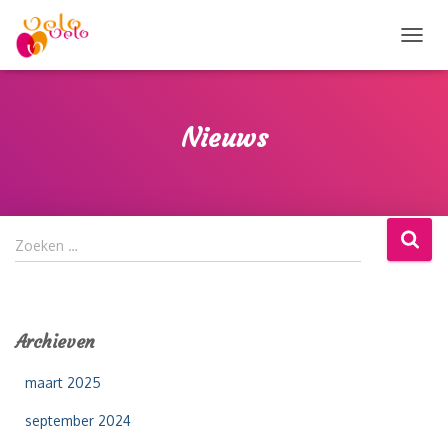
TOGG
NAVIG
Nieuws
Z
Zoeken …
o
e
k
e
Archieven
n
n
maart 2025
a
a
september 2024
r