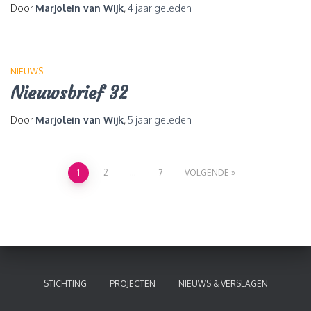
Door
Marjolein van Wijk
,
4 jaar
geleden
NIEUWS
Nieuwsbrief 32
Door
Marjolein van Wijk
,
5 jaar
geleden
Berichten
1
2
…
7
VOLGENDE
paginering
STICHTING
PROJECTEN
NIEUWS & VERSLAGEN