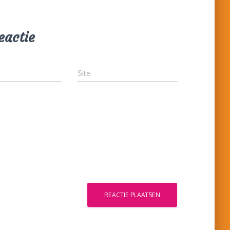
eactie
Site