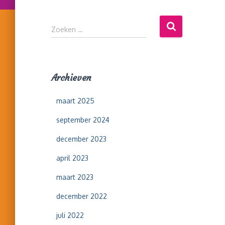
Z
Zoeken …
o
e
k
e
Archieven
n
n
maart 2025
a
a
september 2024
r
:
december 2023
april 2023
maart 2023
december 2022
juli 2022