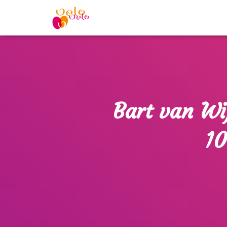
Bart van W
10