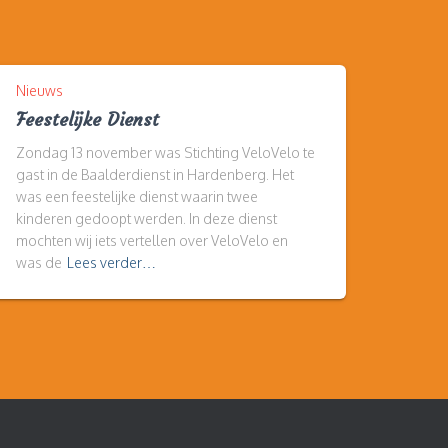
Nieuws
Feestelijke Dienst
Zondag 13 november was Stichting VeloVelo te
gast in de Baalderdienst in Hardenberg. Het
was een feestelijke dienst waarin twee
kinderen gedoopt werden. In deze dienst
mochten wij iets vertellen over VeloVelo en
was de
Lees verder…