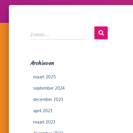
Z
Zoeken …
o
e
k
e
Archieven
n
n
maart 2025
a
a
september 2024
r
:
december 2023
april 2023
maart 2023