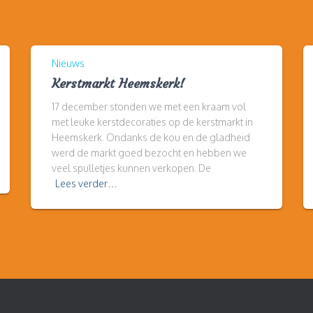
Nieuws
Kerstmarkt Heemskerk!
17 december stonden we met een kraam vol
met leuke kerstdecoraties op de kerstmarkt in
Heemskerk. Ondanks de kou en de gladheid
werd de markt goed bezocht en hebben we
veel spulletjes kunnen verkopen. De
Lees verder…