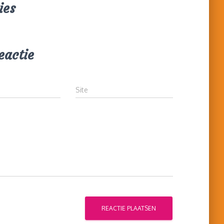
ies
eactie
Site