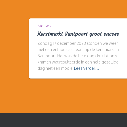
Nieuws
Kerstmarkt Santpoort groot succes
Zondag 17 december 2023 stonden we weer
met een enthousiast team op de kerstmarkt in
Santpoort. Het was de hele dag druk bij onze
kramen wat resulteerde in een hele gezellige
dag met een mooie
Lees verder…