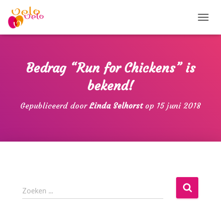
T
O
G
G
L
Bedrag “Run for Chickens” is
E
N
bekend!
A
V
Gepubliceerd door
Linda Selhorst
op
15 juni 2018
I
G
A
T
I
E
Z
Zoeken …
o
e
k