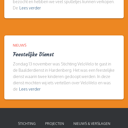
bezocht en hebben we veel spulletjes kunnen verkopen.
De
Lees verder
NIEUWS
Feestelijke Dienst
Zondag 13 november was Stichting VeloVelo te gast in
de Baalderdienst in Hardenberg. Het was een feestelijke
dienst waarin twee kinderen gedoopt werden. In deze
dienst mochten wij iets vertellen over VeloVelo en was
de
Lees verder
STICHTING
PROJECTEN
NIEUWS & VERSLAGEN