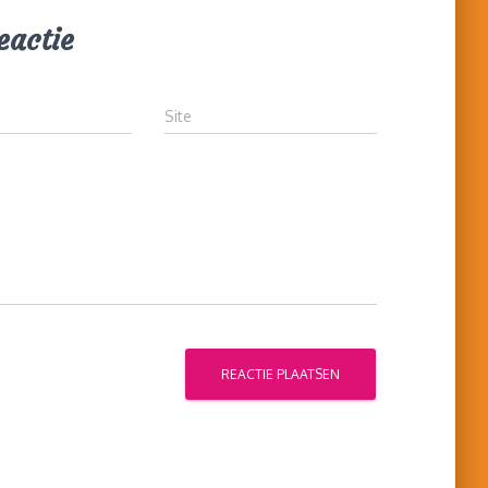
eactie
Site