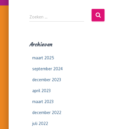
Z
Zoeken …
o
e
k
e
Archieven
n
n
maart 2025
a
a
september 2024
r
:
december 2023
april 2023
maart 2023
december 2022
juli 2022