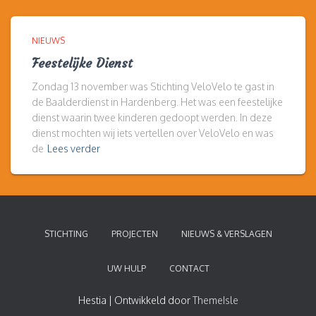
NIEUWS
Feestelijke Dienst
Zondag 13 november was Stichting VeloVelo te gast in
de Baalderdienst in Hardenberg. Het was een feestelijke
dienst waarin twee kinderen gedoopt werden. In deze
dienst mochten wij iets vertellen over VeloVelo en was
de
Lees verder
STICHTING
PROJECTEN
NIEUWS & VERSLAGEN
UW HULP
CONTACT
Hestia | Ontwikkeld door
ThemeIsle