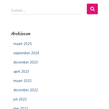
Z
Zoeken …
o
e
k
e
Archieven
n
n
maart 2025
a
a
september 2024
r
:
december 2023
april 2023
maart 2023
december 2022
juli 2022
mei 2022