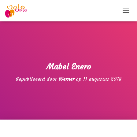
T
O
G
G
L
E
N
A
V
Mabel Enero
I
G
Gepubliceerd door
Werner
op
11 augustus 2018
A
T
I
E