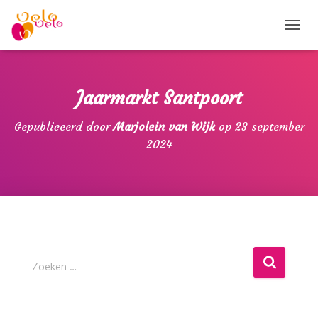
T
O
G
G
L
Jaarmarkt Santpoort
E
N
Gepubliceerd door
Marjolein van Wijk
op
23 september
A
2024
V
I
G
A
T
I
E
Z
Zoeken …
o
e
k