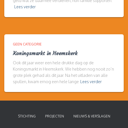
geld wat ze daarmee verdienen, hun familie supporten.
Lees verder
GEEN CATEGORIE
Koningsmarkt in Heemskerk
Ook dit jaar weer een hele drukke dag op de
Koningsmarkt in Heemskerk. We hebben nog nooit zo’n
grote plek gehad als dit jaar. Na het uitladen van alle
spullen, kwam ernog een hele lange
Lees verder
STICHTING
PROJECTEN
NIEUWS & VERSLAGEN