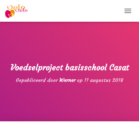
T
O
G
G
L
E
N
A
V
Voedselproject basisschool Casat
I
G
Gepubliceerd door
Werner
op
11 augustus 2018
A
T
I
E