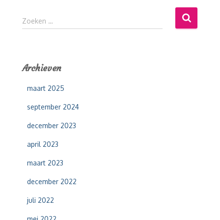
Z
Zoeken …
o
e
k
e
Archieven
n
n
maart 2025
a
a
september 2024
r
:
december 2023
april 2023
maart 2023
december 2022
juli 2022
mei 2022