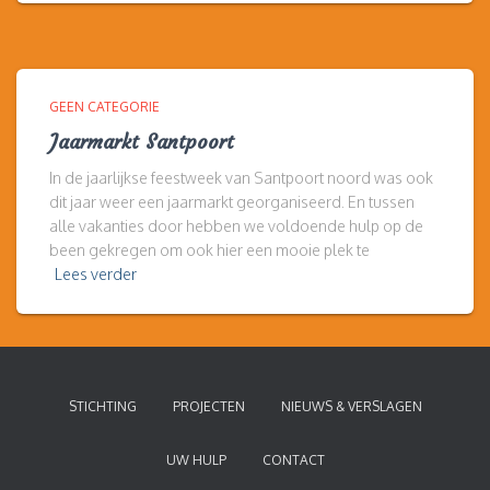
GEEN CATEGORIE
Jaarmarkt Santpoort
In de jaarlijkse feestweek van Santpoort noord was ook
dit jaar weer een jaarmarkt georganiseerd. En tussen
alle vakanties door hebben we voldoende hulp op de
been gekregen om ook hier een mooie plek te
Lees verder
STICHTING
PROJECTEN
NIEUWS & VERSLAGEN
UW HULP
CONTACT