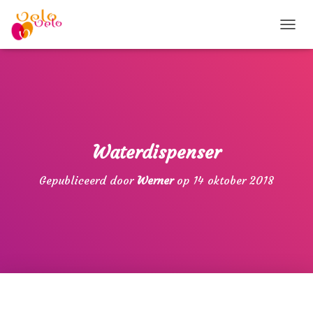
T
O
G
G
L
E
N
A
V
Waterdispenser
I
G
Gepubliceerd door
Werner
op
14 oktober 2018
A
T
I
E