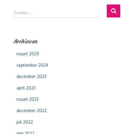
Z
Zoeken …
o
e
k
e
Archieven
n
n
maart 2025
a
a
september 2024
r
:
december 2023
april 2023
maart 2023
december 2022
juli 2022
mei 2022