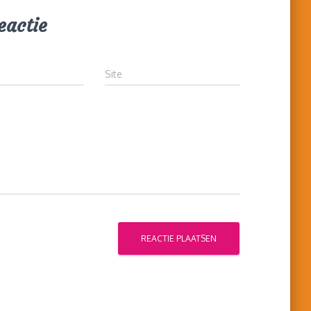
eactie
Site