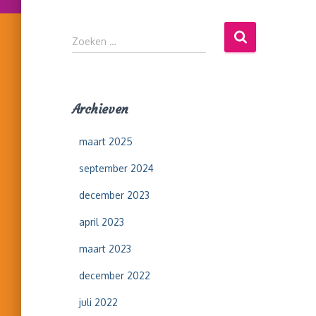
Z
Zoeken …
o
e
k
e
Archieven
n
n
maart 2025
a
a
september 2024
r
:
december 2023
april 2023
maart 2023
december 2022
juli 2022