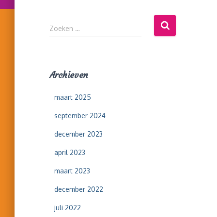
Z
Zoeken …
o
e
k
e
Archieven
n
n
maart 2025
a
a
september 2024
r
:
december 2023
april 2023
maart 2023
december 2022
juli 2022