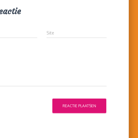
eactie
Site