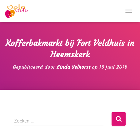
T
O
G
G
L
Kofferbakmarkt bij Fort Veldhuis in
E
N
Heemskerk
A
V
Gepubliceerd door
Linda Selhorst
op
15 juni 2018
I
G
A
T
I
E
Z
Zoeken …
o
e
k