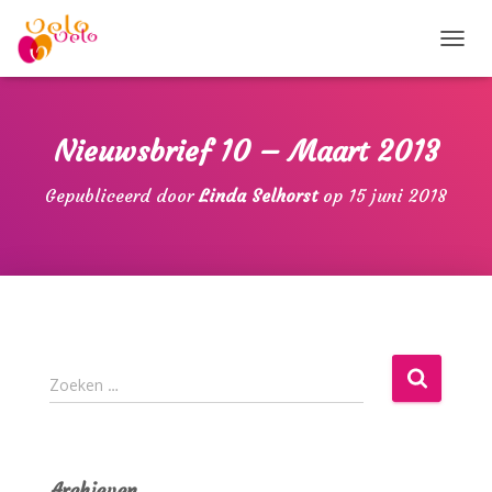
T
O
G
G
L
Nieuwsbrief 10 – Maart 2013
E
N
Gepubliceerd door
Linda Selhorst
op
15 juni 2018
A
V
I
G
A
T
I
E
Z
Zoeken …
o
e
k
e
Archieven