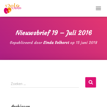
T
O
G
G
L
Nieuwsbrief 19 – Juli 2016
E
N
Gepubliceerd door
Linda Selhorst
op
15 juni 2018
A
V
I
G
A
T
I
E
Z
Zoeken …
o
e
k
e
Archieven