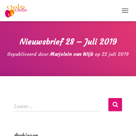
T
O
G
G
L
Nieuwsbrief 28 – Juli 2019
E
N
Gepubliceerd door
Marjolein van Wijk
op
22 juli 2019
A
V
I
G
A
T
I
E
Z
Zoeken …
o
e
k
e
Archieven