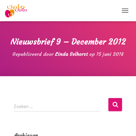
T
O
G
G
L
Nieuwsbrief 9 – December 2012
E
N
Gepubliceerd door
Linda Selhorst
op
15 juni 2018
A
V
I
G
A
T
I
E
Z
Zoeken …
o
e
k
e
Archieven