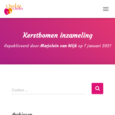
T
O
G
G
L
Kerstbomen inzameling
E
N
Gepubliceerd door
Marjolein van Wijk
op
7 januari 2021
A
V
I
G
A
T
I
E
Z
Zoeken …
o
e
k
e
Archieven