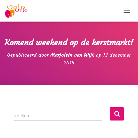
T
O
G
G
L
Komend weekend op de kerstmarkt!
E
N
Gepubliceerd door
Marjolein van Wijk
op
12 december
A
2019
V
I
G
A
T
I
E
Z
Zoeken …
o
e
k