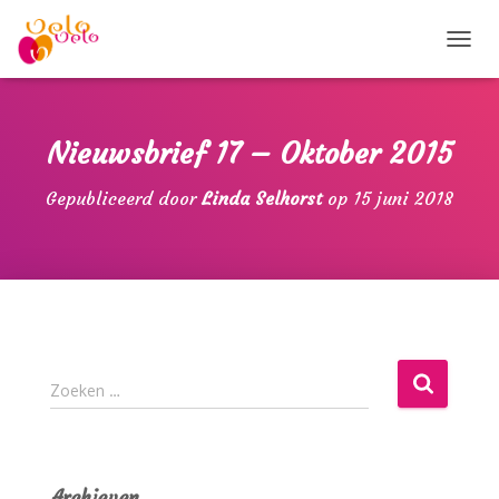
T
O
G
G
L
Nieuwsbrief 17 – Oktober 2015
E
N
Gepubliceerd door
Linda Selhorst
op
15 juni 2018
A
V
I
G
A
T
I
E
Z
Zoeken …
o
e
k
e
Archieven