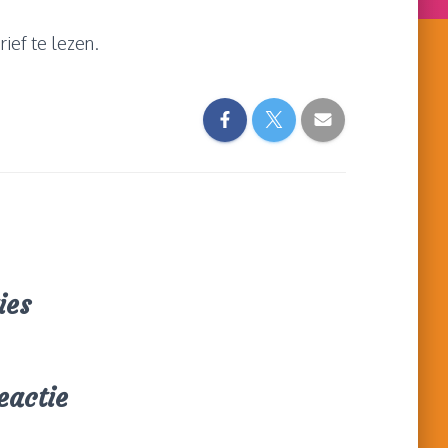
ief te lezen.
ies
eactie