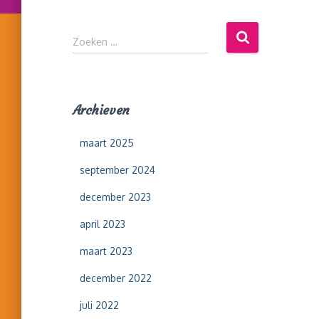
Z
Zoeken …
o
e
k
e
Archieven
n
n
maart 2025
a
a
september 2024
r
:
december 2023
april 2023
maart 2023
december 2022
juli 2022