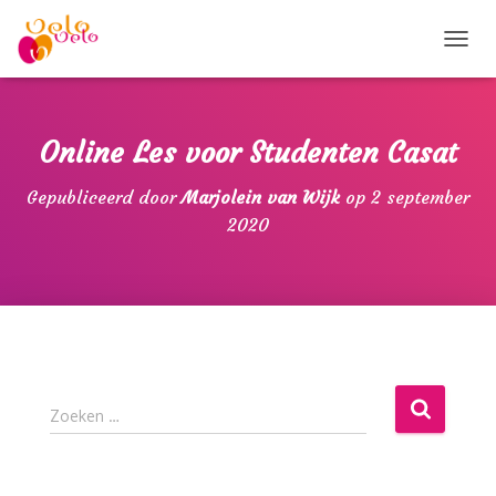
T
O
G
G
L
Online Les voor Studenten Casat
E
N
Gepubliceerd door
Marjolein van Wijk
op
2 september
A
2020
V
I
G
A
T
I
E
Z
Zoeken …
o
e
k