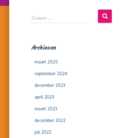
Z
Zoeken …
o
e
k
e
Archieven
n
n
maart 2025
a
a
september 2024
r
:
december 2023
april 2023
maart 2023
december 2022
juli 2022