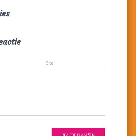
ies
eactie
Site