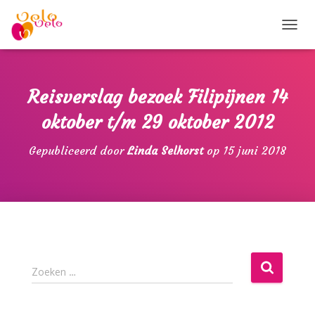
T
O
G
G
L
Reisverslag bezoek Filipijnen 14
E
N
oktober t/m 29 oktober 2012
A
V
Gepubliceerd door
Linda Selhorst
op
15 juni 2018
I
G
A
T
I
E
Z
Zoeken …
o
e
k