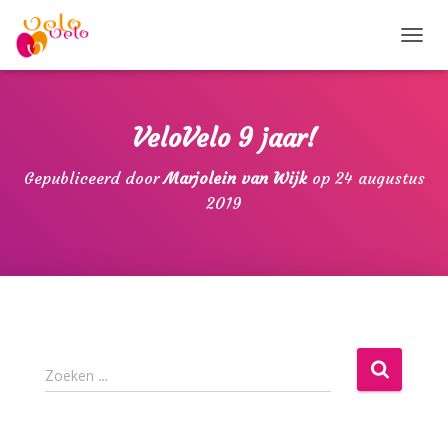
T
O
G
G
L
VeloVelo 9 jaar!
E
N
Gepubliceerd door
Marjolein van Wijk
op
24 augustus
A
2019
V
I
G
A
T
I
E
Z
Zoeken …
o
e
k